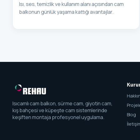
Isı, ses, temizlik ve kullanım alanı açısından cam
balkonun günlük yaşama kattığı avantajlar.
Kuru
Hakkı
Isıcamlı cam balkon, sürme cam, giyotin cam,
Projel
kış bahçesi ve küpeşte cam sistemlerinde
Blog
keşiften montaja profesyonel uygulama.
İletişi