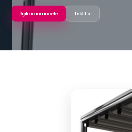
İlgili ürünü incele
Teklif al